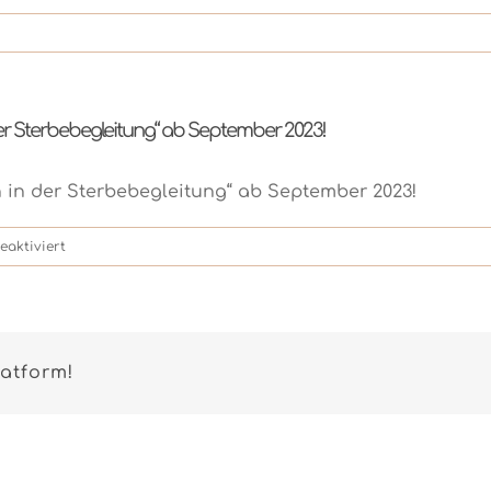
r Sterbebegleitung“ ab September 2023!
in der Sterbebegleitung“ ab September 2023!
für
aktiviert
Neue
Ausbildung
zum
„Ehrenamtlichen
latform!
in
der
Sterbebegleitung“
ab
September