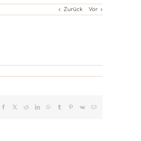
Zurück
Vor
Facebook
X
Reddit
LinkedIn
WhatsApp
Tumblr
Pinterest
Vk
E-
Mail