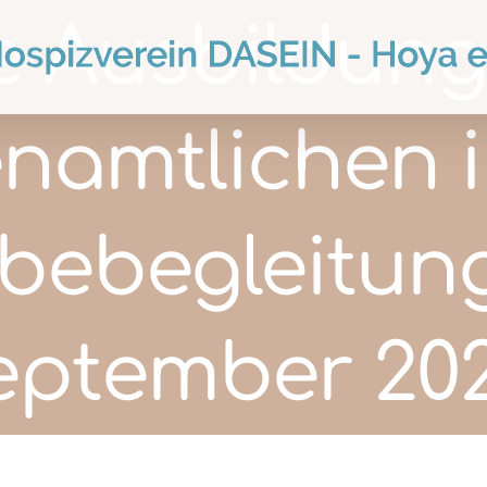
 Ausbildun
enamtlichen i
bebegleitun
eptember 202