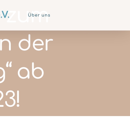
g zum
Über uns
n der
g“ ab
3!