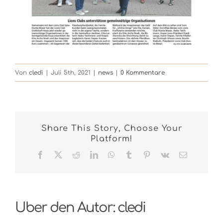
Von
cledi
|
Juli 5th, 2021
|
news
|
0 Kommentare
Share This Story, Choose Your
Platform!
Facebook
X
Reddit
LinkedIn
WhatsApp
Tumblr
Pinterest
Vk
E-
Mail
Über den Autor:
cledi