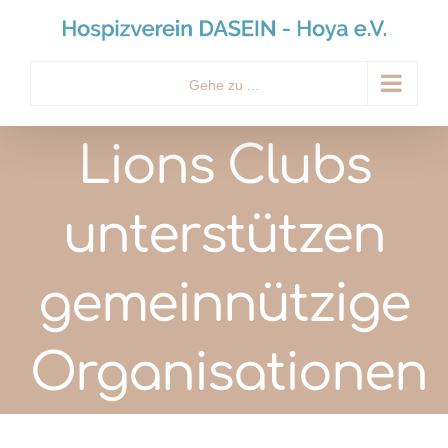
Zum
Inhalt
springen
Gehe zu ...
Lions Clubs
unterstützen
gemeinnützige
Organisationen